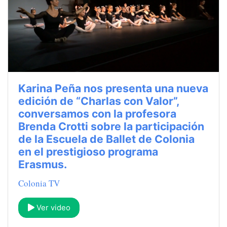
Karina Peña nos presenta una nueva
edición de “Charlas con Valor”,
conversamos con la profesora
Brenda Crotti sobre la participación
de la Escuela de Ballet de Colonia
en el prestigioso programa
Erasmus.
Colonia TV
Ver video