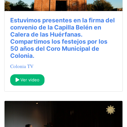
Estuvimos presentes en la firma del
convenio de la Capilla Belén en
Calera de las Huérfanas.
Compartimos los festejos por los
50 años del Coro Municipal de
Colonia.
Colonia TV
Ver video