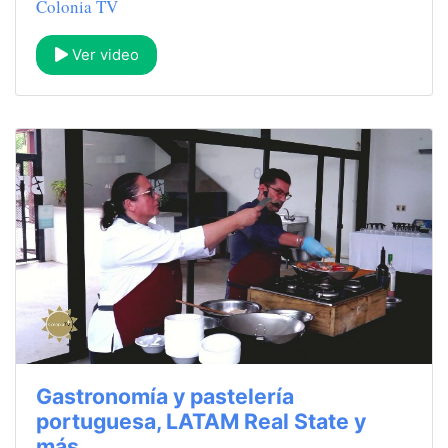
Colonia TV
Ver video
Gastronomía y pastelería
portuguesa, LATAM Real State y
más