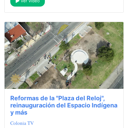
Ver video
Reformas de la "Plaza del Reloj",
reinauguración del Espacio Indígena
y más
Colonia TV