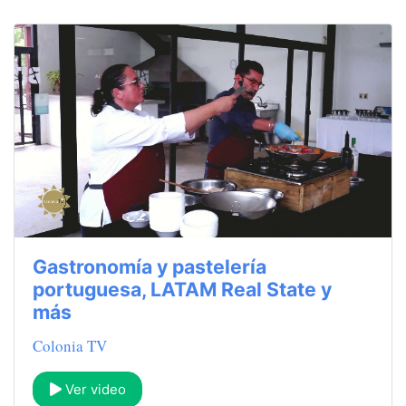
Gastronomía y pastelería
portuguesa, LATAM Real State y
más
Colonia TV
Ver video