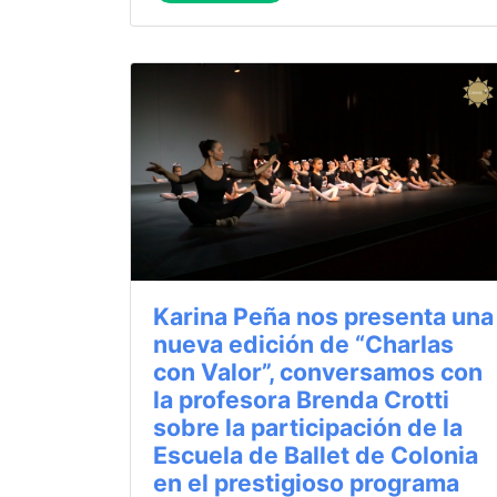
Karina Peña nos presenta una
nueva edición de “Charlas
con Valor”, conversamos con
la profesora Brenda Crotti
sobre la participación de la
Escuela de Ballet de Colonia
en el prestigioso programa