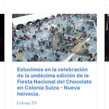
Estuvimos en la celebración
de la undécima edición de la
Fiesta Nacional del Chocolate
en Colonia Suiza - Nueva
helvecia.
Colonia TV