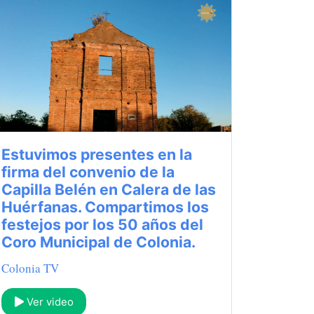
Estuvimos presentes en la
firma del convenio de la
Capilla Belén en Calera de las
Huérfanas. Compartimos los
festejos por los 50 años del
Coro Municipal de Colonia.
Colonia TV
Ver video