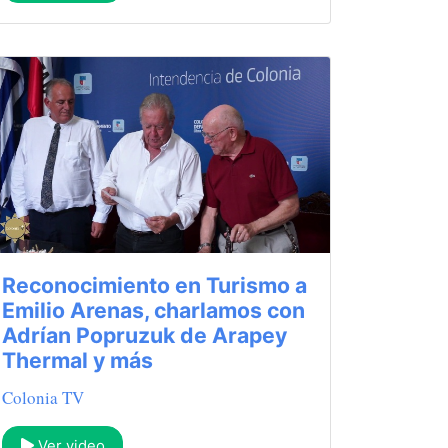
Reconocimiento en Turismo a
Emilio Arenas, charlamos con
Adrían Popruzuk de Arapey
Thermal y más
Colonia TV
Ver video