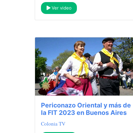
Ver video
Periconazo Oriental y más de
la FIT 2023 en Buenos Aires
Colonia TV