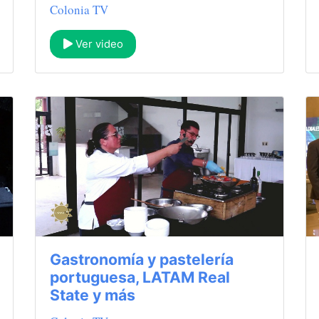
Colonia TV
Ver video
Gastronomía y pastelería
portuguesa, LATAM Real
State y más