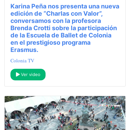
Karina Peña nos presenta una nueva
edición de “Charlas con Valor”,
conversamos con la profesora
Brenda Crotti sobre la participación
de la Escuela de Ballet de Colonia
en el prestigioso programa
Erasmus.
Colonia TV
Ver video