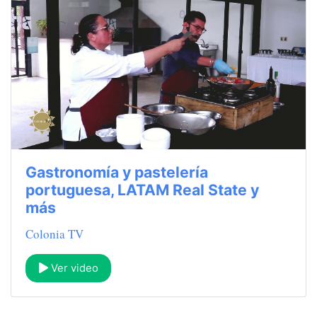
Gastronomía y pastelería
portuguesa, LATAM Real State y
más
Colonia TV
Ver video