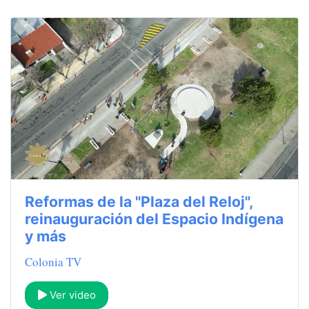
Reformas de la "Plaza del Reloj",
reinauguración del Espacio Indígena
y más
Colonia TV
Ver video