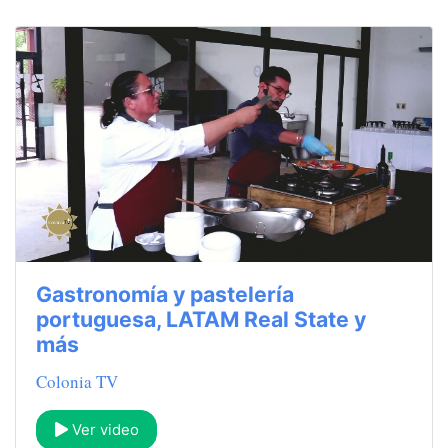
Gastronomía y pastelería
portuguesa, LATAM Real State y
más
Colonia TV
Ver video