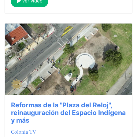
Ver video
Reformas de la "Plaza del Reloj",
reinauguración del Espacio Indígena
y más
Colonia TV