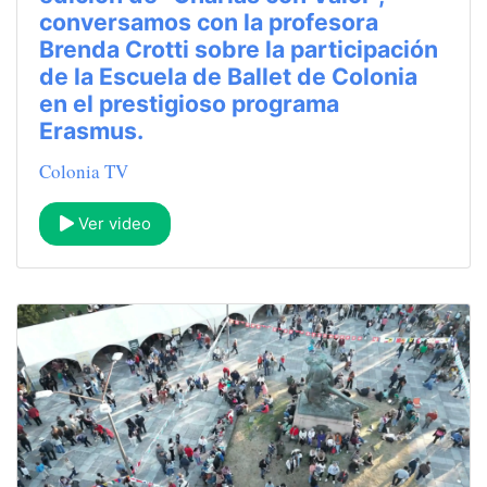
conversamos con la profesora
Brenda Crotti sobre la participación
de la Escuela de Ballet de Colonia
en el prestigioso programa
Erasmus.
Colonia TV
Ver video