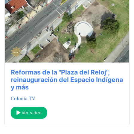
Reformas de la "Plaza del Reloj",
reinauguración del Espacio Indígena
y más
Colonia TV
Ver video