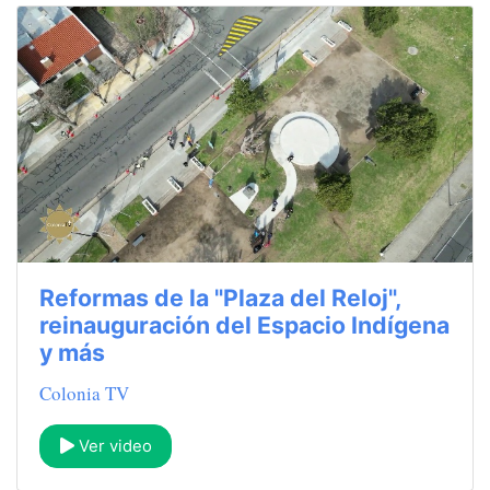
Reformas de la "Plaza del Reloj",
reinauguración del Espacio Indígena
y más
Colonia TV
Ver video