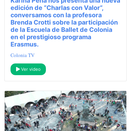
Karina Peña nos presenta una nueva
edición de “Charlas con Valor”,
conversamos con la profesora
Brenda Crotti sobre la participación
de la Escuela de Ballet de Colonia
en el prestigioso programa
Erasmus.
Colonia TV
Ver video