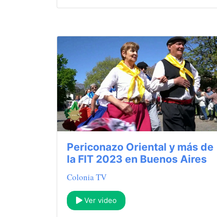
Periconazo Oriental y más de
la FIT 2023 en Buenos Aires
Colonia TV
Ver video