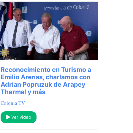
Reconocimiento en Turismo a
Emilio Arenas, charlamos con
Adrían Popruzuk de Arapey
Thermal y más
Colonia TV
Ver video