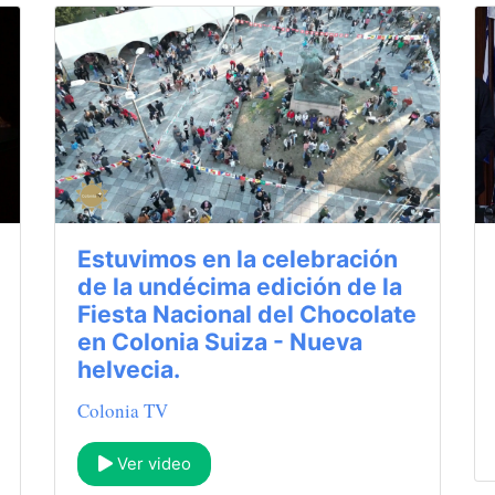
Estuvimos en la celebración
de la undécima edición de la
Fiesta Nacional del Chocolate
en Colonia Suiza - Nueva
helvecia.
Colonia TV
Ver video