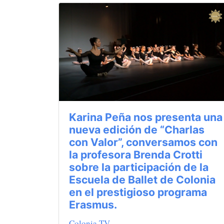
Karina Peña nos presenta una
nueva edición de “Charlas
con Valor”, conversamos con
la profesora Brenda Crotti
sobre la participación de la
Escuela de Ballet de Colonia
en el prestigioso programa
Erasmus.
Colonia TV