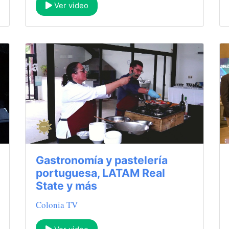
Ver video
Gastronomía y pastelería
portuguesa, LATAM Real
State y más
Colonia TV