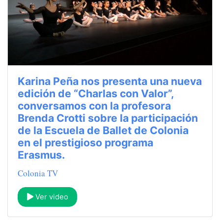
Karina Peña nos presenta una nueva
edición de “Charlas con Valor”,
conversamos con la profesora
Brenda Crotti sobre la participación
de la Escuela de Ballet de Colonia
en el prestigioso programa
Erasmus.
Colonia TV
Ver video