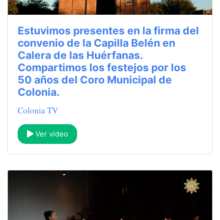
Estuvimos presentes en la firma del
convenio de la Capilla Belén en
Calera de las Huérfanas.
Compartimos los festejos por los
50 años del Coro Municipal de
Colonia.
Colonia TV
Ver video