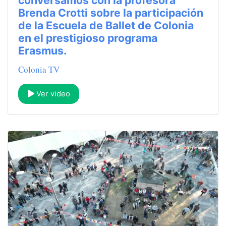
conversamos con la profesora
Brenda Crotti sobre la participación
de la Escuela de Ballet de Colonia
en el prestigioso programa
Erasmus.
Colonia TV
Ver video