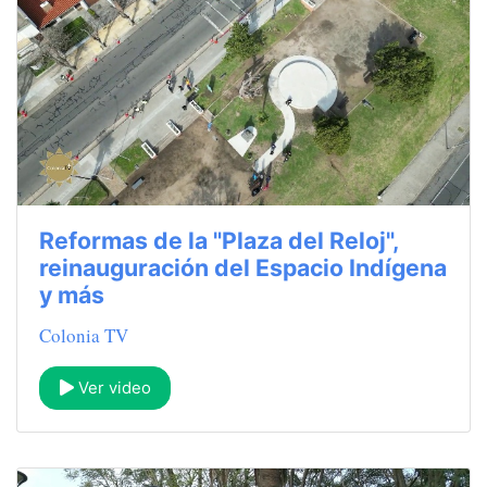
Reformas de la "Plaza del Reloj",
reinauguración del Espacio Indígena
y más
Colonia TV
Ver video