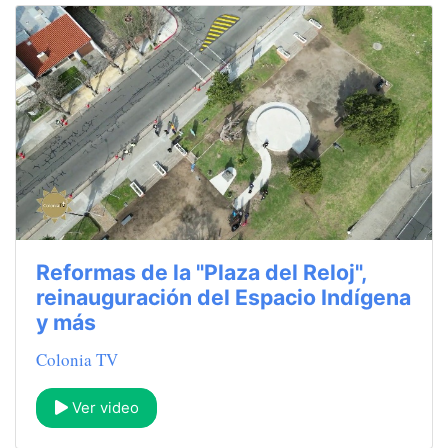
Reformas de la "Plaza del Reloj",
reinauguración del Espacio Indígena
y más
Colonia TV
Ver video