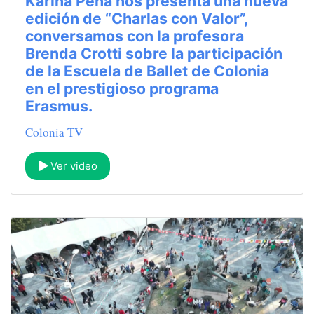
Karina Peña nos presenta una nueva
edición de “Charlas con Valor”,
conversamos con la profesora
Brenda Crotti sobre la participación
de la Escuela de Ballet de Colonia
en el prestigioso programa
Erasmus.
Colonia TV
Ver video