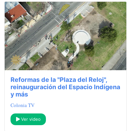
Reformas de la "Plaza del Reloj",
reinauguración del Espacio Indígena
y más
Colonia TV
Ver video