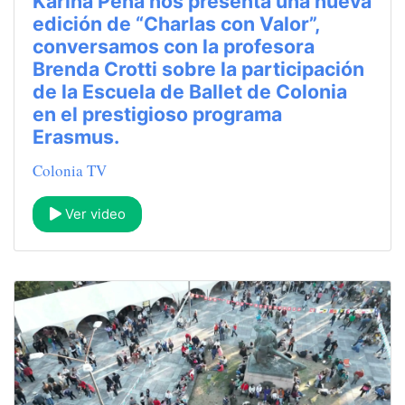
Karina Peña nos presenta una nueva
edición de “Charlas con Valor”,
conversamos con la profesora
Brenda Crotti sobre la participación
de la Escuela de Ballet de Colonia
en el prestigioso programa
Erasmus.
Colonia TV
Ver video