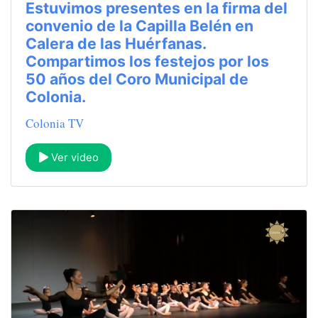
Estuvimos presentes en la firma del
convenio de la Capilla Belén en
Calera de las Huérfanas.
Compartimos los festejos por los
50 años del Coro Municipal de
Colonia.
Colonia TV
Ver video