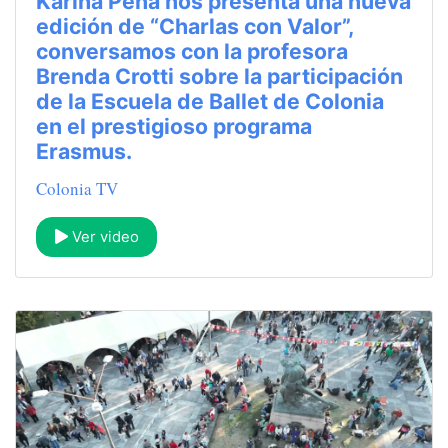
Karina Peña nos presenta una nueva
edición de “Charlas con Valor”,
conversamos con la profesora
Brenda Crotti sobre la participación
de la Escuela de Ballet de Colonia
en el prestigioso programa
Erasmus.
Colonia TV
Ver video