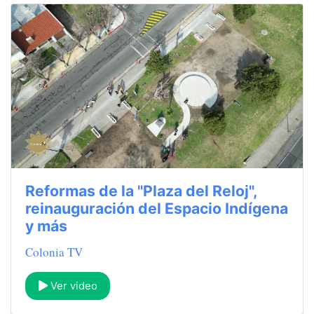
Reformas de la "Plaza del Reloj",
reinauguración del Espacio Indígena
y más
Colonia TV
Ver video