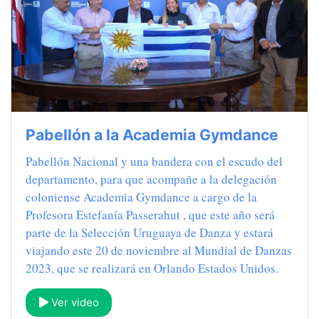
Pabellón a la Academia Gymdance
Pabellón Nacional y una bandera con el escudo del
departamento, para que acompañe a la delegación
coloniense Academia Gymdance a cargo de la
Profesora Estefanía Passerahut , que este año será
parte de la Selección Uruguaya de Danza y estará
viajando este 20 de noviembre al Mundial de Danzas
2023, que se realizará en Orlando Estados Unidos.
Ver video