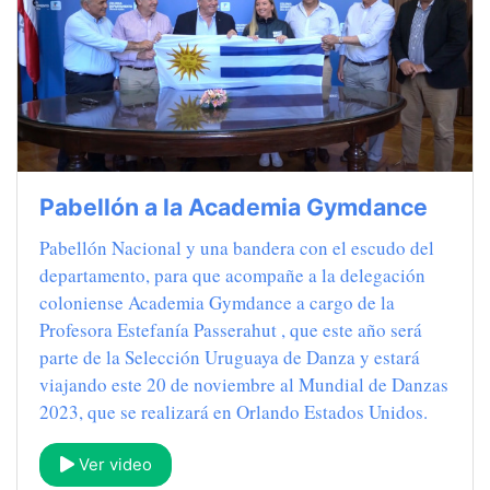
Pabellón a la Academia Gymdance
Pabellón Nacional y una bandera con el escudo del
departamento, para que acompañe a la delegación
coloniense Academia Gymdance a cargo de la
Profesora Estefanía Passerahut , que este año será
parte de la Selección Uruguaya de Danza y estará
viajando este 20 de noviembre al Mundial de Danzas
2023, que se realizará en Orlando Estados Unidos.
Ver video