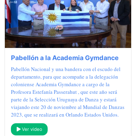
Pabellón a la Academia Gymdance
Pabellón Nacional y una bandera con el escudo del
departamento, para que acompañe a la delegación
coloniense Academia Gymdance a cargo de la
Profesora Estefanía Passerahut , que este año será
parte de la Selección Uruguaya de Danza y estará
viajando este 20 de noviembre al Mundial de Danzas
2023, que se realizará en Orlando Estados Unidos.
Ver video