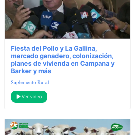
Fiesta del Pollo y La Gallina,
mercado ganadero, colonización,
planes de vivienda en Campana y
Barker y más
Suplemento Rural
Ver video