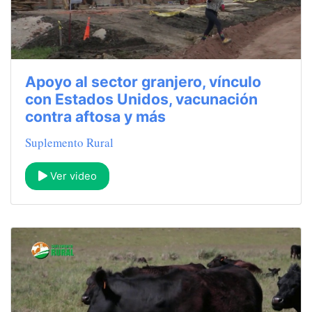
Apoyo al sector granjero, vínculo
con Estados Unidos, vacunación
contra aftosa y más
Suplemento Rural
Ver video