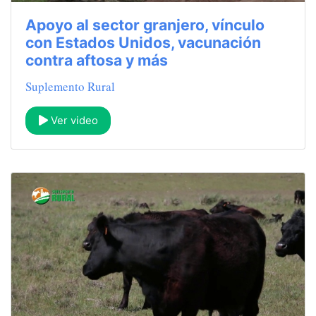
Apoyo al sector granjero, vínculo
con Estados Unidos, vacunación
contra aftosa y más
Suplemento Rural
Ver video