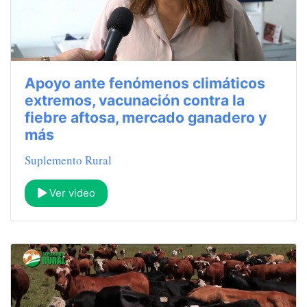
Apoyo ante fenómenos climáticos
extremos, vacunación contra la
fiebre aftosa, mercado ganadero y
más
Suplemento Rural
Ver video