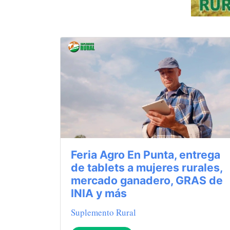
Feria Agro En Punta, entrega
de tablets a mujeres rurales,
mercado ganadero, GRAS de
INIA y más
Suplemento Rural