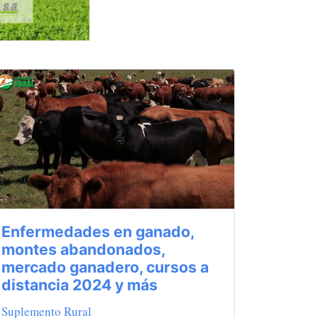
Enfermedades en ganado,
montes abandonados,
mercado ganadero, cursos a
distancia 2024 y más
Suplemento Rural