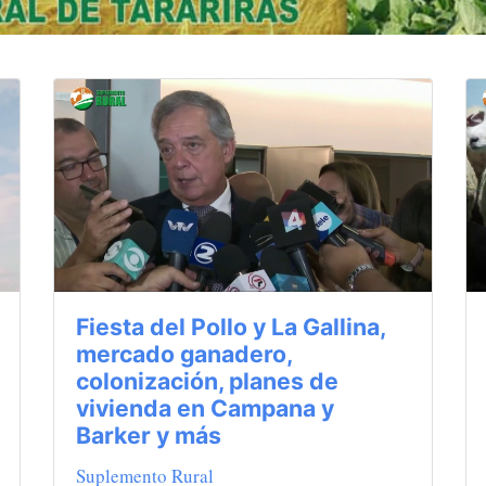
Fiesta del Pollo y La Gallina,
mercado ganadero,
colonización, planes de
vivienda en Campana y
Barker y más
Suplemento Rural