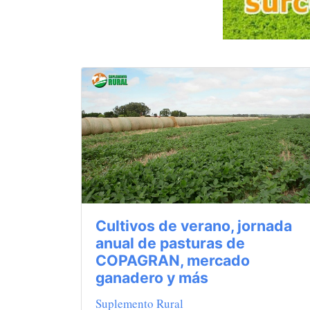
Cultivos de verano, jornada
anual de pasturas de
COPAGRAN, mercado
ganadero y más
Suplemento Rural