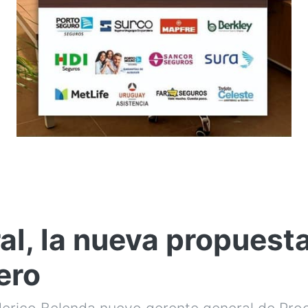
al, la nueva propuest
ero
derico Belenda nuevo gerente general de Pr