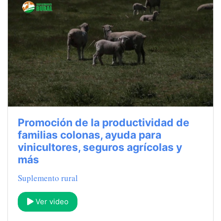
Promoción de la productividad de
familias colonas, ayuda para
vinicultores, seguros agrícolas y
más
Suplemento rural
Ver video