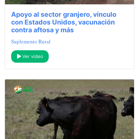
Apoyo al sector granjero, vínculo
con Estados Unidos, vacunación
contra aftosa y más
Suplemento Rural
Ver video