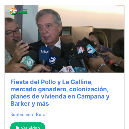
Fiesta del Pollo y La Gallina,
mercado ganadero, colonización,
planes de vivienda en Campana y
Barker y más
Suplemento Rural
Ver video