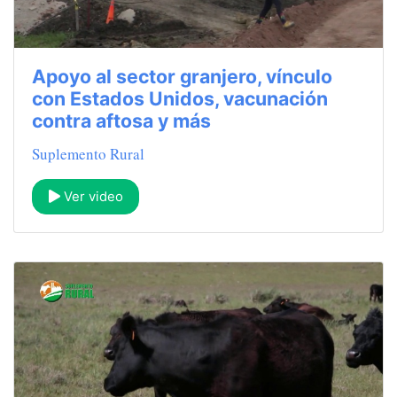
Apoyo al sector granjero, vínculo
con Estados Unidos, vacunación
contra aftosa y más
Suplemento Rural
Ver video