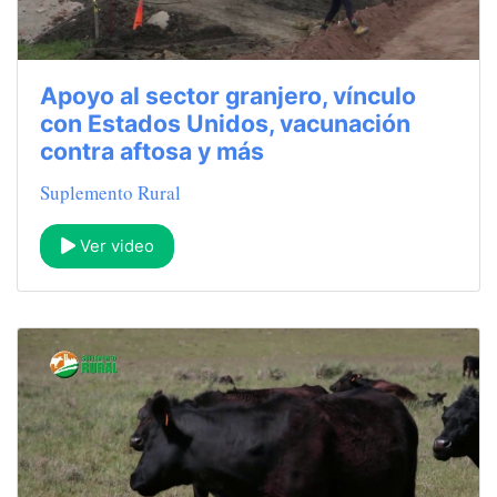
Apoyo al sector granjero, vínculo
con Estados Unidos, vacunación
contra aftosa y más
Suplemento Rural
Ver video