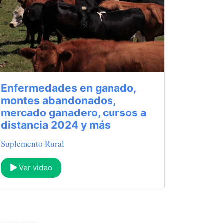
Enfermedades en ganado,
montes abandonados,
mercado ganadero, cursos a
distancia 2024 y más
Suplemento Rural
Ver video